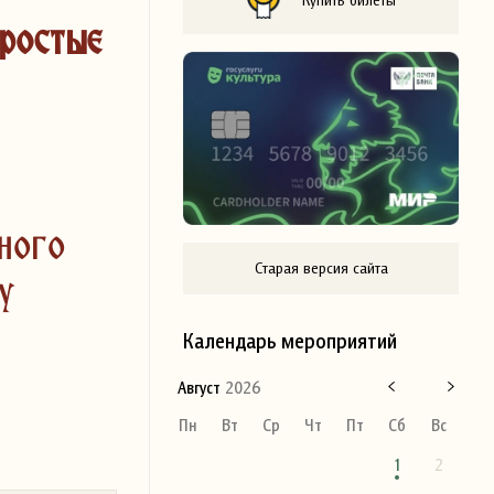
ростые
ного
Старая версия сайта
у
Календарь мероприятий
Август
2026
Пн
Вт
Ср
Чт
Пт
Сб
Вс
1
2