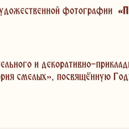
 художественной фотографии
«П
тельного и декоративно-приклад
ория смелых», посвящённую Год