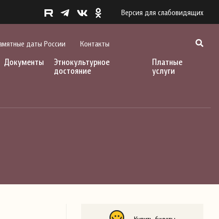
Версия для слабовидящих
амятные даты России
Контакты
Документы
Этнокультурное
Платные
достояние
услуги
Купить билеты