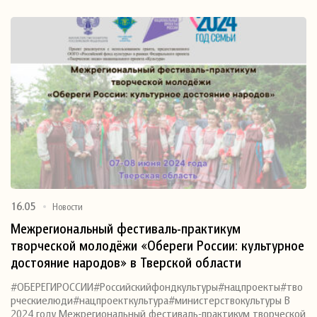
16.05
Новости
Межрегиональный фестиваль-практикум
творческой молодёжи «Обереги России: культурное
достояние народов» в Тверской области
#ОБЕРЕГИРОССИИ#Российскийфондкультуры#нацпроекты#тво
рческиелюди#нацпроекткультура#министерствокультуры В
2024 году Межрегиональный фестиваль-практикум творческой