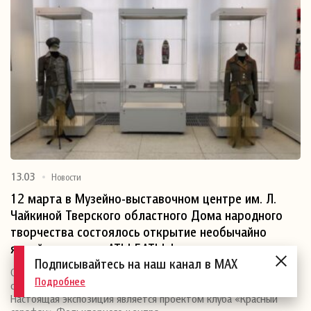
13.03
Новости
12 марта в Музейно-выставочном центре им. Л.
Чайкиной Тверского областного Дома народного
творчества состоялось открытие необычайно
яркой выставки «АТЫ-БАТЫ»!
Подписывайтесь на наш канал в MAX
ОТКРЫТИЕ ВЫСТАВКИ «АТЫ-БАТЫ» «Аты-баты, шли
Подробнее
солдаты,аты-баты, в дальний путь…» (Булат Окуджава)
Настоящая экспозиция является проектом клуба «Красный