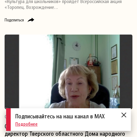
«Культура для школьников» пройдет Всероссийская акция
«Торопец. Возрождение…
Поделиться
Подписывайтесь на наш канал в MAX
09.09
Новости
Подробнее
07 сентября 2024 года Марина Елена Геннадьевна,
директор Тверского областного Дома народного