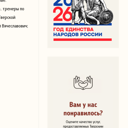
кве:
, тренеры по
Тверской
 Вячеславович;