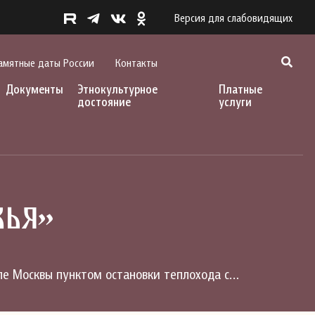
Версия для слабовидящих
амятные даты России
Контакты
Документы
Этнокультурное
Платные
достояние
услуги
вья»
сле Москвы пунктом остановки теплохода с…