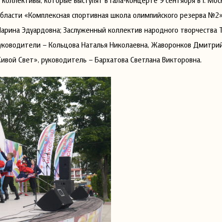
оллективы, которые выступят в Гала-концерте 9 сентября в г. Мос
бласти «Комплексная спортивная школа олимпийского резерва №2»
Марина Эдуардовна; Заслуженный коллектив народного творчества 
уководители – Кольцова Наталья Николаевна, Жаворонков Дмитрий
вой Свет», руководитель – Бархатова Светлана Викторовна.