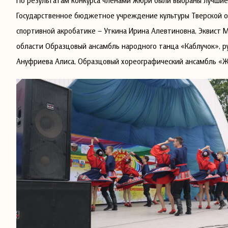
По результатам конкурса членами жюри были выбраны лучшие к
Государственное бюджетное учреждение культуры Тверской о
спортивной акробатике – Уткина Ирина Алевтиновна, Эквист 
области Образцовый ансамбль народного танца «Каблучок», р
Ануфриева Алиса, Образцовый хореографический ансамбль «Жи