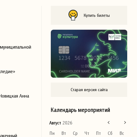
Купить билеты
 муниципальной
следие»
Старая версия сайта
 Новицкая Анна
Календарь мероприятий
Август
2026
Пн
Вт
Ср
Чт
Пт
Сб
Вс
луженный