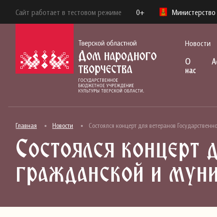
Сайт работает в тестовом режиме
0+
Министерство 
Новости
О
А
нас
Главная
Новости
Состоялся концерт для ветеранов Государствен
Состоялся концерт 
гражданской и мун