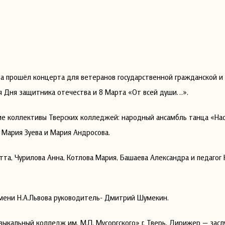
а прошёл концерта для ветеранов государственной гражданской и
я Дня защитника отечества и 8 Марта «От всей души…».
ие коллективы Тверских колледжей: народный ансамбль танца «На
 Мария Зуева и Мария Андросова.
та, Чурилова Анна, Котлова Мария, Башаева Александра и педагог
мени Н.А.Львова руководитель- Дмитрий Шумекин.
зыкальный колледж им. М.П. Мусоргского» г. Тверь, Дирижер — зас