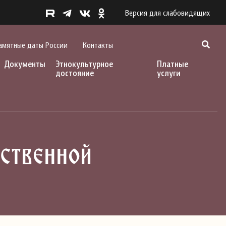
Версия для слабовидящих
амятные даты России
Контакты
Документы
Этнокультурное
Платные
достояние
услуги
рственной