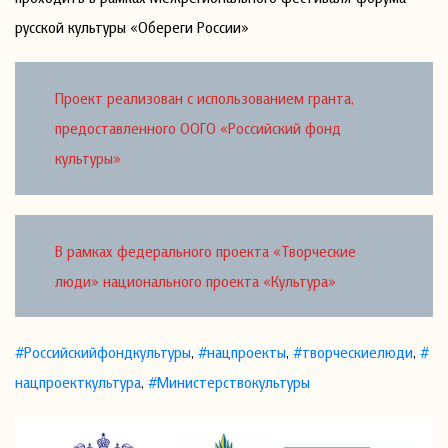
русской культуры «Обереги России»
Проект реализован с использованием гранта,
предоставленного ООГО «Российский фонд
культуры»
В рамках федерального проекта «Творческие
люди» национального проекта «Культура»
#Российскийфондкультуры
,
#нацпроекты
,
#творческиелюди
,
#
нацпроекткультура
,
#Министерствокультуры