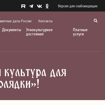
Версия для слабовидящих
амятные даты России
Контакты
Документы
Этнокультурное
Платные
достояние
услуги
 культура для
олядки»!