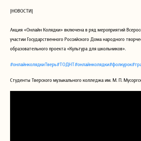
|НОВОСТИ|
Акция «Онлайн Колядки» включена в ряд мероприятий Всеросс
участии Государственного Российского Дома народного творче
образовательного проекта «Культура для школьников».
#онлайнколядкиТверь
#ТОДНТ
#онлайнколядки
#фолкурок
#тр
Студенты Тверского музыкального колледжа им. М. П. Мусоргс