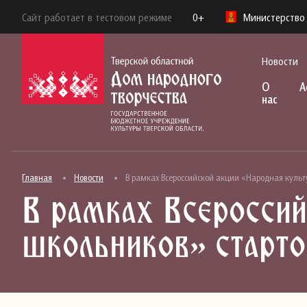
Сайт работает в тестовом режиме
0+
Министерство 
Новости
О
А
нас
Главная
Новости
В рамках Всероссийской акции «Народная куль
В рамках Всероссий
школьников» старто