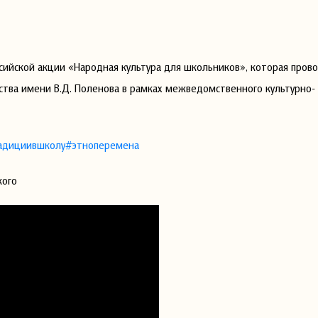
ийской акции «Народная культура для школьников», которая прово
ства имени В.Д. Поленова в рамках межведомственного культурно-
адициившколу
#этноперемена
кого