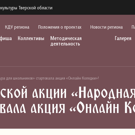
культуры Тверской области
КДУ региона
Положения о проектах
Новости региона
П
фиша
Коллективы
Методическая
Галерея
деятельность
тура для школьников» стартовала акция «Онлайн Колядки»!
ской акции «Народная
вала акция «Онлайн К