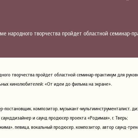
Доме народного творчества пройдет областной семинар-п
дного творчества пройдет областной семинар-практикум для руко
ьных кинолюбителей: «От идеи до фильма на экране».
-постановщик, композитор, музыкант-мультиинструменталист, диза
саунддизайнер и саунд продюсер проекта «Родимая», г. Тверь;
ма», певица, вокальный продюсер, композитор, автор саунд-треко