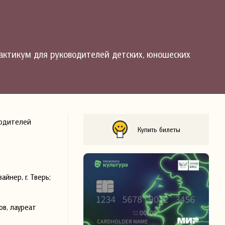
рактикум для руководителей детских, юношеских
водителей
Купить билеты
йнер, г. Тверь;
в, лауреат