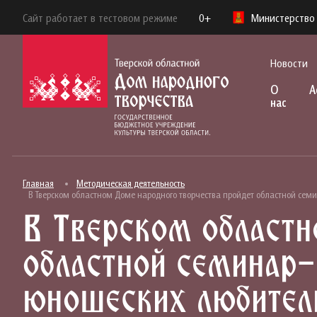
Сайт работает в тестовом режиме
0+
Министерство 
Новости
О
А
нас
Главная
Методическая деятельность
В Тверском областном Доме народного творчества пройдет областной сем
В Тверском областн
областной семинар-
юношеских любител