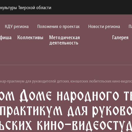
культуры Тверской области
КДУ региона
Положения о проектах
Новости региона
П
фиша
Коллективы
Методическая
Галерея
деятельность
инар-практикум для руководителей детских, юношеских любительских кино-видео
ом Доме народного т
практикум для руково
ьских кино-видеостуд