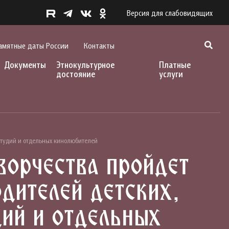
Версия для слабовидящих
амятные даты России
Контакты
Документы
Этнокультурное
Платные
достояние
услуги
студий и отдельных кинолюбителей
ворчества пройдет
дителей детских,
ий и отдельных