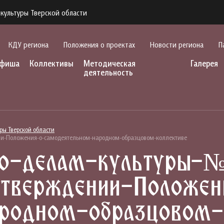
культуры Тверской области
КДУ региона
Положения о проектах
Новости региона
П
фиша
Коллективы
Методическая
Галерея
деятельность
ры Тверской области
ии-Положения-о-самодеятельном-народном-образцовом-коллективе
по-делам-культуры-
утверждении-Положен
родном-образцовом-