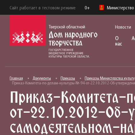
Сайт работает в тестовом режиме
0+
Министерство 
Новости
О
А
нас
Главная
Документы
Приказы
Приказы Министерства культу
Приказ-Комитета-по-делам-культуры-№-94-от-22.10.2012-Об-утвержден
Приказ-Комитета-
от-22.10.2012-Об-
самодеятельном-на