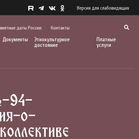
Версия для слабовидящих
амятные даты России
Контакты
Документы
Этнокультурное
Платные
достояние
услуги
№-94-
ия-о-
коллективе