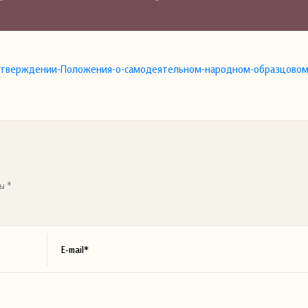
б-утверждении-Положения-о-самодеятельном-народном-образцовом
ы *