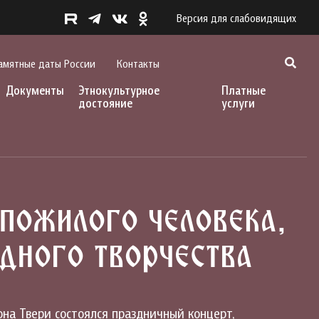
Версия для слабовидящих
амятные даты России
Контакты
Документы
Этнокультурное
Платные
достояние
услуги
пожилого человека,
дного творчества
она Твери состоялся праздничный концерт,