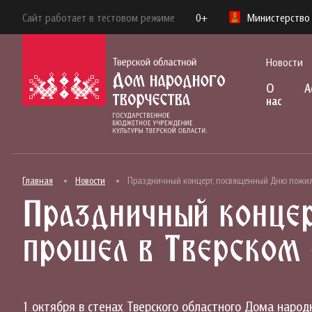
Сайт работает в тестовом режиме
0+
Министерство 
Новости
О
А
нас
Главная
Новости
Праздничный концерт, посвященный Дню пожило
Праздничный концер
прошел в Тверском 
1 октября в стенах Тверского областного Дома наро