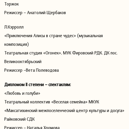
Торжок
Режиссер – Анатолий Щербаков
Л.Кэрролл
«Приключения Алисы в стране чудес» (музыкальная
композиция)
Театральная студия «Огонек», МУК Фировский РДК. ДК пос.
Великооктябрьский
Режиссер –Вета Полеводова
Дипломом II степени – спектаклям:
«Любовь и голуби»
Театральный коллектив «Веселая семейка» МКУК
«Максатихинский межпоселенческий центр культуры и досуга»
Райковский СДК
Режиссер – Наталья Хромова