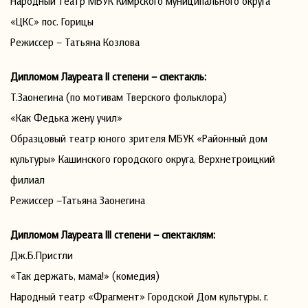
Народный театр МБУК Кимрского муниципального округа
«ЦКС» пос. Горицы
Режиссер – Татьяна Козлова
Дипломом Лауреата II степени – спектакль:
Т.Заонегина (по мотивам Тверского фольклора)
«Как Федька жену учил»
Образцовый театр юного зрителя МБУК «Районный дом
культуры» Кашинского городского округа, Верхнетроицкий
филиал
Режиссер –Татьяна Заонегина
Дипломом Лауреата III степени – спектаклям:
Дж.Б.Пристли
«Так держать, мама!» (комедия)
Народный театр «Фрагмент» Городской Дом культуры, г.