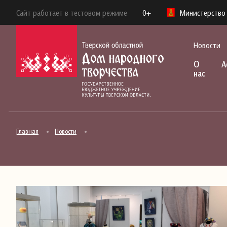
Сайт работает в тестовом режиме
0+
Министерство 
Новости
О
А
нас
Главная
Новости