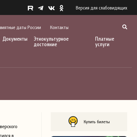
Версия для слабовидящих
амятные даты России
Контакты
Документы
Этнокультурное
Платные
достояние
услуги
Купить билеты
верского
тился в