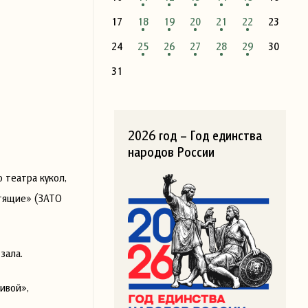
17
18
19
20
21
22
23
24
25
26
27
28
29
30
31
2026 год – Год единства
народов России
 театра кукол,
стящие» (ЗАТО
зала.
ивой»,