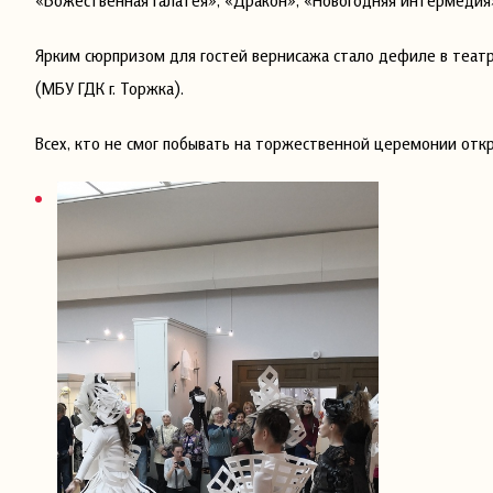
«Божественная Галатея», «Дракон», «Новогодняя интермедия»
Ярким сюрпризом для гостей вернисажа стало дефиле в театр
(МБУ ГДК г. Торжка).
Всех, кто не смог побывать на торжественной церемонии откр