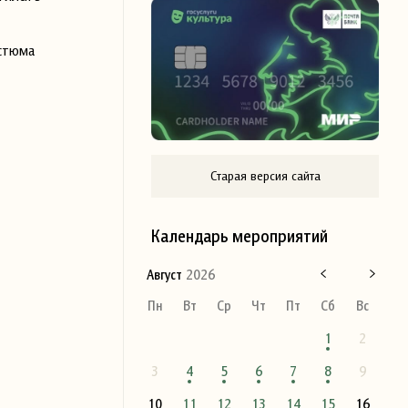
остюма
Старая версия сайта
Календарь мероприятий
Август
2026
Пн
Вт
Ср
Чт
Пт
Сб
Вс
1
2
3
4
5
6
7
8
9
10
11
12
13
14
15
16