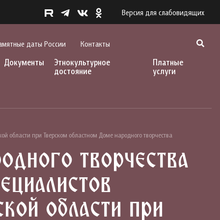
Версия для слабовидящих
амятные даты России
Контакты
Документы
Этнокультурное
Платные
достояние
услуги
кой области при Тверском областном Доме народного творчества
одного творчества
ециалистов
ской области при