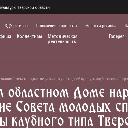
культуры Тверской области
КДУ региона
Положения о проектах
Новости региона
П
фиша
Коллективы
Методическая
Галерея
деятельность
овещание Совета молодых специалистов учреждений культуры клубного типа Тверс
м областном Доме нар
ие Совета молодых сп
ы клубного типа Твер