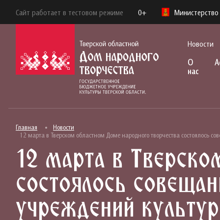
Сайт работает в тестовом режиме
0+
Министерство 
Новости
О
А
нас
Главная
Новости
12 марта в Тверском областном Доме народного творчества состоялось с
12 марта в Тверско
состоялось совещан
учреждений культур