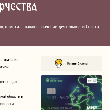
рчества
ов, отметила важное значение деятельности Совета
ое значение
Купить билеты
ативы
его года в
кой области в
провести