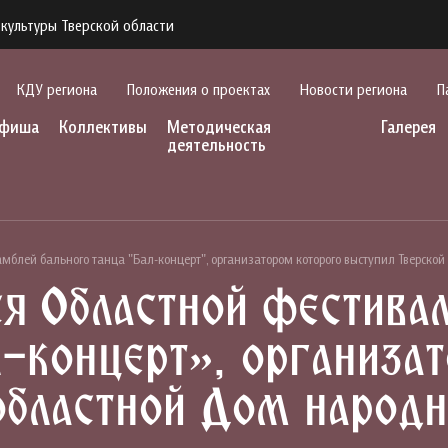
культуры Тверской области
КДУ региона
Положения о проектах
Новости региона
П
фиша
Коллективы
Методическая
Галерея
деятельность
мблей бального танца "Бал-концерт", организатором которого выступил Тверской
ся Областной фестива
л-концерт», организа
областной Дом народн