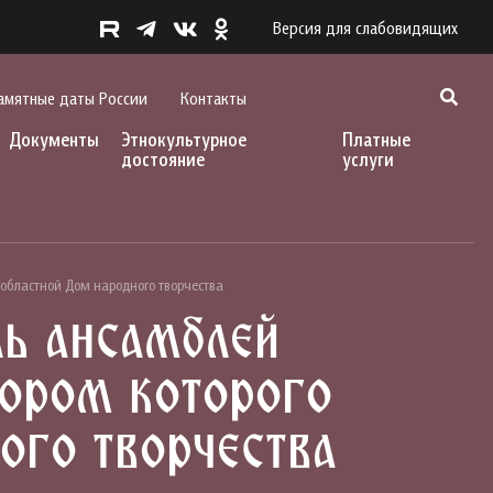
Версия для слабовидящих
амятные даты России
Контакты
Документы
Этнокультурное
Платные
достояние
услуги
 областной Дом народного творчества
ль ансамблей
тором которого
ого творчества