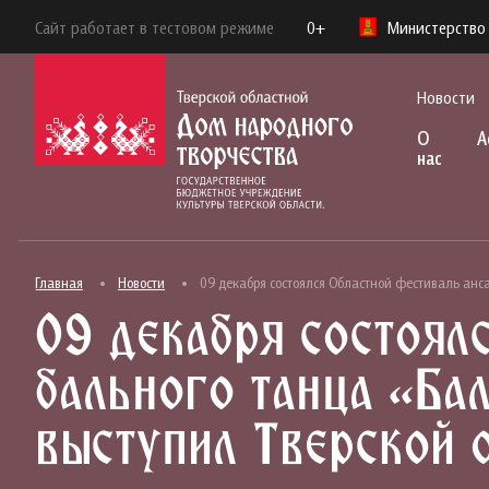
Сайт работает в тестовом режиме
0+
Министерство 
Новости
О
А
нас
Главная
Новости
09 декабря состоялся Областной фестиваль анса
09 декабря состоял
бального танца «Ба
выступил Тверской 