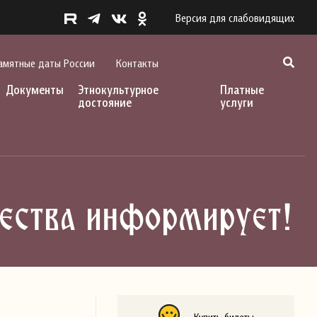
Версия для слабовидящих
амятные даты России
Контакты
Документы
Этнокультурное
Платные
достояние
услуги
чества информирует!
Купить билеты