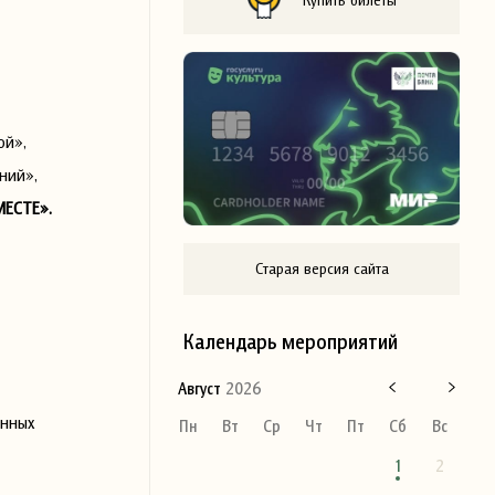
ой»,
ний»,
ЕСТЕ».
Старая версия сайта
Календарь мероприятий
Август
2026
енных
Пн
Вт
Ср
Чт
Пт
Сб
Вс
1
2