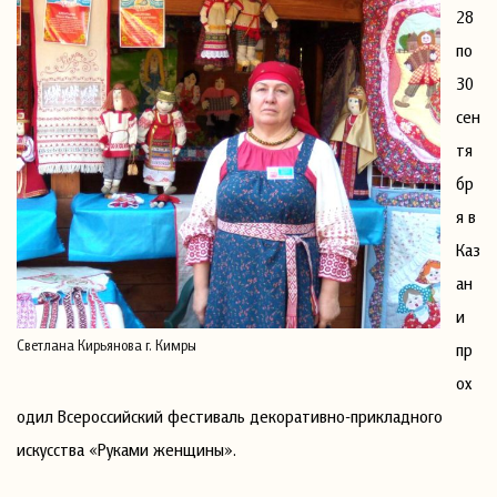
28
по
30
сен
тя
бр
я в
Каз
ан
и
Светлана Кирьянова г. Кимры
пр
ох
одил Всероссийский фестиваль декоративно-прикладного
искусства «Руками женщины».