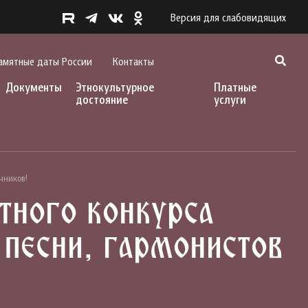
Версия для слабовидящих
амятные даты России
Контакты
Документы
Этнокультурное
Платные
достояние
услуги
чников!
тного конкурса
 песни, гармонистов