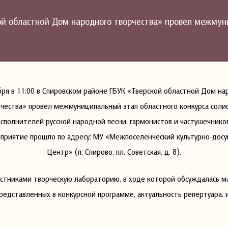
кой областной Дом народного творчества» провел межмун
бря в 11:00 в Спировском районе ГБУК «Тверской областной Дом на
чества» провел межмуниципальный этап областного конкурса соли
исполнителей русской народной песни, гармонистов и частушечнико
приятие прошло по адресу: МУ «Межпоселенческий культурно-досу
Центр» (п. Спирово, пл. Советская, д. 8).
астниками творческую лабораторию, в ходе которой обсуждалась м
редставленных в конкурсной программе, актуальность репертуара, 