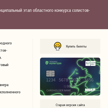
иципальный этап областного конкурса солистов-
родного
Купить билеты
стов-
в.
говый
анера
исполненного
Старая версия сайта