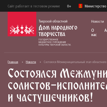
Сайт работает в тестовом режиме
0+
Министерство 
Новости
О
А
нас
Главная
Новости
Состоялся Межмуниципальный этап областного к
Состоялся Межмуниц
солистов-исполните
и частушечников!