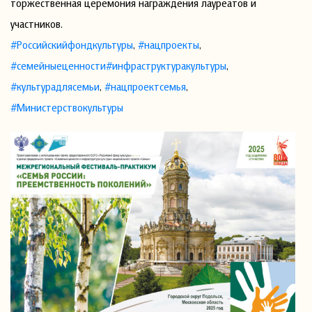
торжественная церемония награждения лауреатов и
участников.
#Российскийфондкультуры
,
#нацпроекты
,
#семейныеценности
#инфраструктуракультуры
,
#культурадлясемьи
,
#нацпроектсемья
,
#Министерствокультуры