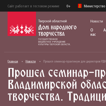
Сайт работает в тестовом режиме
0+
Министерство 
Новости
О
А
нас
Главная
Новости
Прошел семинар-практикум для директоров РДК,
Прошел семинар-пр
Владимирской облас
творчества. Традиц