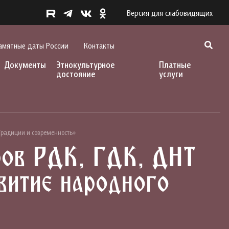
Версия для слабовидящих
амятные даты России
Контакты
Документы
Этнокультурное
Платные
достояние
услуги
 Традиции и современность»
ров РДК, ГДК, ДНТ
витие народного