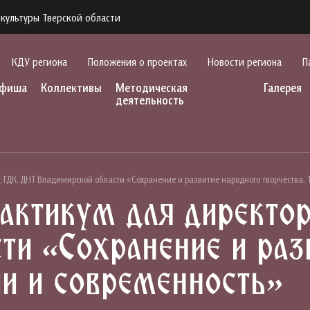
культуры Тверской области
КДУ региона
Положения о проектах
Новости региона
П
фиша
Коллективы
Методическая
Галерея
деятельность
 ГДК, ДНТ Владимирской области «Сохранение и развитие народного творчества.
актикум для директо
ти «Сохранение и раз
ии и современность»