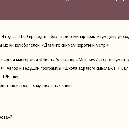
24 года в 11.00 проводит областной семинар-практикум для руков
ьных кинолюбителей: «Давайте снимем короткий метр!»
сценарной мастерской «Школы Александра Митты». Автор документ
а». Автор и ведущий программы «Школа здравого смысла», ГТРК Вя
ГТРК Тверь.
рнет-сюжетов; 3-х музыкальных клипов.
жета»?