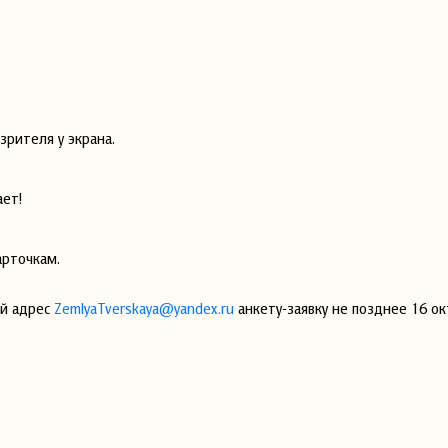
зрителя у экрана.
ает!
арточкам.
ый адрес
ZemlyaTverskaya@yandex.ru
анкету-заявку не позднее 16 о