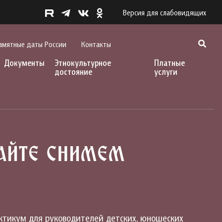
Версия для слабовидящих
амятные даты России
Контакты
Документы
Этнокультурное
Платные
достояние
услуги
айте снимем
актикум для руководителей детских, юношеских