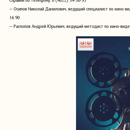
Справки по телефону: 8 (4822) 34-56-93
— Осипов Николай Данилович, ведущий специалист по кино-ви
16 90
— Распопов Андрей Юрьевич, ведущий методист по кино-видео