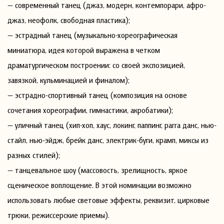
— современный танец (джаз, модерн, контемпорари, афро-
джаз, неофолк, свободная пластика);
— эстрадный танец (музыкально-хореографическая
миниатюра, идея которой выражена в четком
драматургическом построении: со своей экспозицией,
завязкой, кульминацией и финалом);
— эстрадно-спортивный танец (композиция на основе
сочетания хореографии, гимнастики, акробатики);
— уличный танец (хип-хоп, хаус, локинг, паппинг, рагга данс, нью-
стайл, нью-эйдж, брейк данс, электрик-буги, крамп, миксы из
разных стилей);
— танцевальное шоу (массовость, зрелищность, яркое
сценическое воплощение. В этой номинации возможно
использовать любые световые эффекты, реквизит, цирковые
трюки, режиссерские приемы).