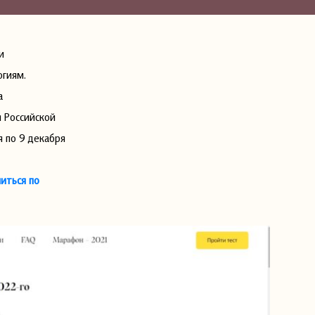
и
огиям.
а
 Российской
 по 9 декабря
иться по