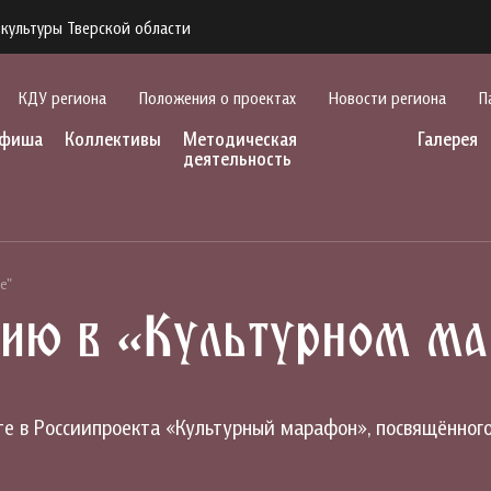
культуры Тверской области
КДУ региона
Положения о проектах
Новости региона
П
фиша
Коллективы
Методическая
Галерея
деятельность
е"
тию в «Культурном м
те в Россиипроекта «Культурный марафон», посвящённог