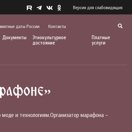
Версия для слабовидящих
амятные даты России
Контакты
Документы
Этнокультурное
Платные
достояние
услуги
арафоне»
о моде и технологиям.Организатор марафона –