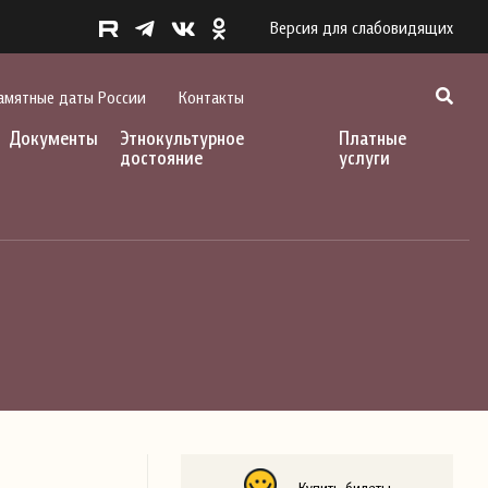
Версия для слабовидящих
амятные даты России
Контакты
Документы
Этнокультурное
Платные
достояние
услуги
Купить билеты