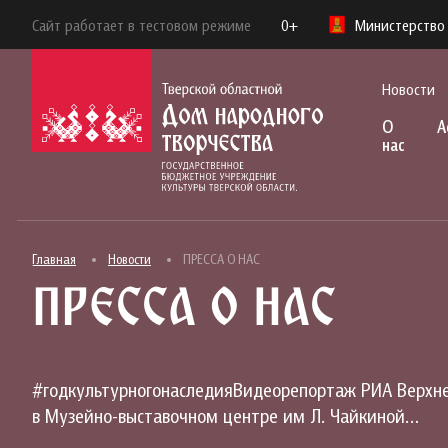
Сайт работает в тестовом режиме
0+
Министерство 
Новости
О
А
нас
Главная
Новости
ПРЕССА О НАС
ПРЕССА О НАС
#годкультурногонаследияВидеорепортаж РИА Верхнев
в Музейно-выставочном центре им Л. Чайкиной…