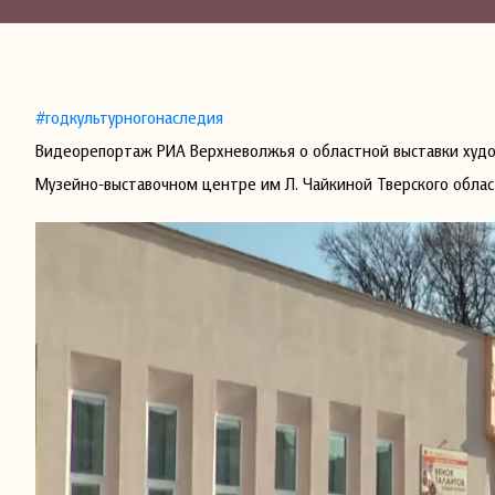
#годкультурногонаследия
Видеорепортаж РИА Верхневолжья о областной выставки худо
Музейно-выставочном центре им Л. Чайкиной Тверского обла