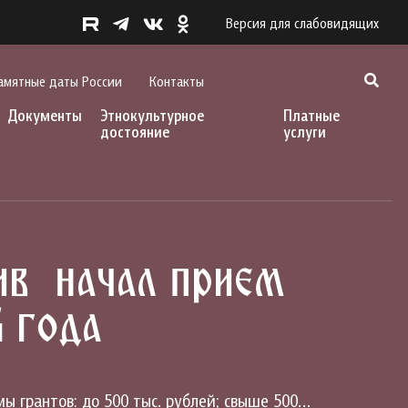
Версия для слабовидящих
амятные даты России
Контакты
Документы
Этнокультурное
Платные
достояние
услуги
ив начал прием
4 года
ы грантов: до 500 тыс. рублей; свыше 500…