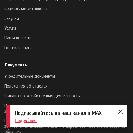
Социальная активность
Закупки
Услуги
Наши коллеги
Гостевая книга
Документы
Учредительные документы
Положения об отделах
Финансово-хозяйственная деятельность
Приказы и документы о подтверждении, присвоении, снятии
звания «Народный (образцовый) самодеятельный коллектив»
Подписывайтесь на наш канал в MAX
Подробнее
Приказы и документы о подтверждении, присвоении, снятии
звания «Заслуженный коллектив народного творчества Тверской
области»