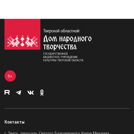
0+
Контакты
г. Тверь, площадь Святого Благоверного Князя Михаила