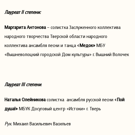
Лауреат
II
степени:
Маргарита Антонова
– солистка Заслуженного коллектива
народного творчества Тверской области народного
коллектива ансамбля песни и танца
«Медок»
МБУ
«Вышневолоцкий городской Дом культуры» г. Вышний Волочек
Лауреат
III
степени
:
Наталья Олейникова
солистка ансамбля русской песни
«Пой
душа!»
МБУК Досуговый центр «Истоки» г. Тверь
Рук
. Михаил Васильевич Васильев