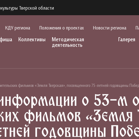
культуры Тверской области
КДУ региона
Положения о проектах
Новости региона
П
фиша
Коллективы
Методическая
Галерея
деятельность
ительских фильмов «Земля Тверская», посвященного 75-летней годовщины Побед
 информации о 53-м 
ких фильмов «Земля 
етней годовщины Побе