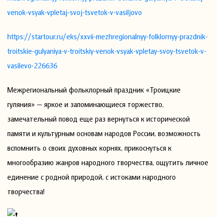
venok-vsyak-vpletaj-svoj-tsvetok-v-vasiljovo
https://startour.ru/eks/xxvii-mezhregionalnyy-folklornyy-prazdnik-
troitskie-gulyaniya-v-troitskiy-venok-vsyak-vpletay-svoy-tsvetok-v-
vasilevo-226636
Межрегиональный фольклорный праздник «Троицкие
гуляния» — яркое и запоминающиеся торжество,
замечательный повод еще раз вернуться к исторической
памяти и культурным основам народов России, возможность
вспомнить о своих духовных корнях, прикоснуться к
многообразию жанров народного творчества, ощутить личное
единение с родной природой, с истоками народного
творчества!