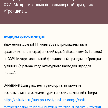
XXVII Межрегиональный фольклорный праздник
«Троицкие…
#годкультурногонаследия
Уважаемые друзья! 11 июня 2022 г. приглашаем вас в
архитектурно-этнографический музей «Василево» (г. Торжок)
на XXVII Межрегиональный фольклорный праздник «Троицкие
гуляния» (в рамках года культурного наследия народов
России).
Внимание!
Если у вас нет транспорта, вы можете
воспользоваться услугами туристических компаний г. Твери:
https://nikatver.ru/tury-po-rossii/ekskursionnye/xxvii-
mezhregionalnyj-folklornyj-prazdnik-troitskie-gulyaniya-v-troitskij-