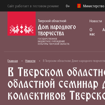
Сайт работает в тестовом режиме
0+
Министерство 
Новости
О
А
нас
Главная
Новости
В Тверском областном Доме народного творчест
В Тверском областн
областной семинар 
коллективов Тверск