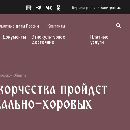
Версия для слабовидящих
амятные даты России
Контакты
Документы
Этнокультурное
Платные
достояние
услуги
Тверской области
ворчества пройдет
кально-хоровых