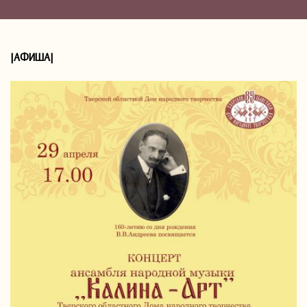
|АФИША|