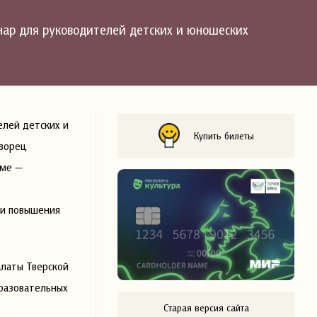
инар для руководителей детских и юношеских
елей детских и
Купить билеты
Дворец
еме —
 и повышения
алаты Тверской
бразовательных
Старая версия сайта