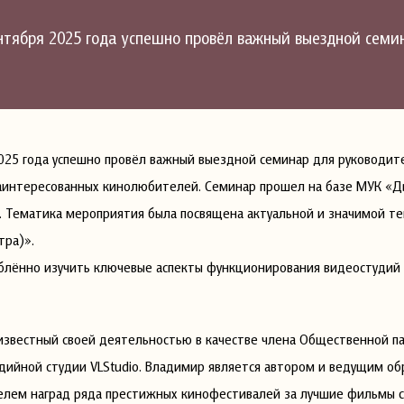
ентября 2025 года успешно провёл важный выездной сем
025 года успешно провёл важный выездной семинар для руководит
заинтересованных кинолюбителей. Семинар прошел на базе МУК «
и. Тематика мероприятия была посвящена актуальной и значимой т
тра)».
ублённо изучить ключевые аспекты функционирования видеостудий
известный своей деятельностью в качестве члена Общественной п
едийной студии VLStudio. Владимир является автором и ведущим о
елем наград ряда престижных кинофестивалей за лучшие фильмы с