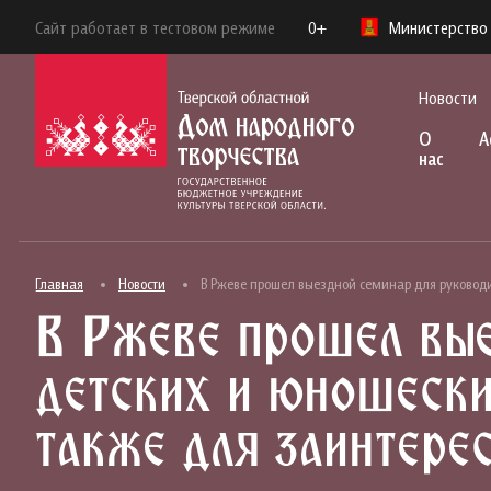
Сайт работает в тестовом режиме
0+
Министерство 
Новости
О
А
нас
Главная
Новости
В Ржеве прошел выездной семинар для руководи
В Ржеве прошел вые
детских и юношески
также для заинтере