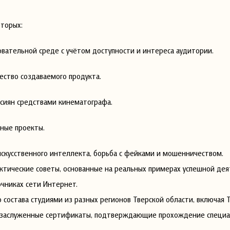
оторых:
ательной среде с учётом доступности и интереса аудитории.
ество создаваемого продукта.
ссиян средствами кинематографа.
рные проекты.
скусственного интеллекта, борьба с фейками и мошенничеством.
актические советы, основанные на реальных примерах успешной де
очниках сети Интернет.
состава студиями из разных регионов Тверской области, включая 
ли заслуженные сертификаты, подтверждающие прохождение специ