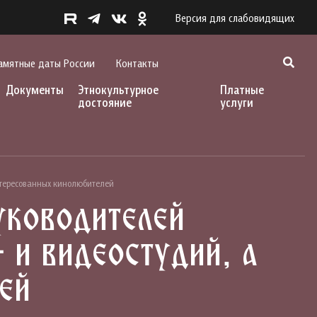
Версия для слабовидящих
амятные даты России
Контакты
Документы
Этнокультурное
Платные
достояние
услуги
нтересованных кинолюбителей
уководителей
 и видеостудий, а
ей