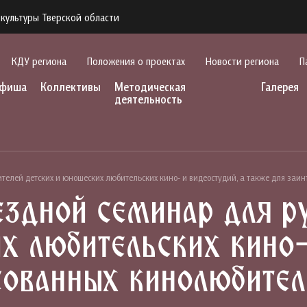
культуры Тверской области
КДУ региона
Положения о проектах
Новости региона
П
фиша
Коллективы
Методическая
Галерея
деятельность
телей детских и юношеских любительских кино- и видеостудий, а также для заи
здной семинар для р
х любительских кино-
сованных кинолюбител