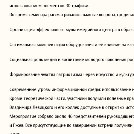
использованием элементов 3D-графики.
Во время семинара рассматривались важные вопросы, среди к
Организация эффективного мультимедийного центра в образов
Оптимальная комплектация оборудования и её влияние на кач
Социальная роль медиа и воспитание молодого поколения ро
Формирование чувства патриотизма через искусство и культу
Современные угрозы информационной среды: использование и
Кроме теоретической части, участники получили полезные пр
Владимира Левицкого и его коллег, доступные в открытых ист
Мероприятие собрало около 46 представителей руководящего 
и Ржев. Все присутствующие по завершении встречи получи