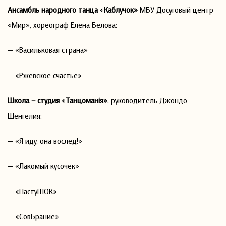
Ансамбль народного танца «Каблучок»
МБУ Досуговый центр
«Мир», хореограф Елена Белова:
— «Васильковая страна»
— «Ржевское счастье»
Школа – студия «Танцоманiя»
, руководитель Джондо
Шенгелия:
— «Я иду, она вослед!»
— «Лакомый кусочек»
— «ПастуШОК»
— «СовБрание»