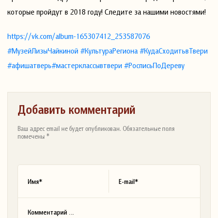
которые пройдут в 2018 году! Следите за нашими новостями!
https://vk.com/album-165307412_253587076
#МузейЛизыЧайкиной
#КультураРегиона
#КудаСходитьвТвери
#афишатверь
#мастерклассывтвери
#РосписьПоДереву
Добавить комментарий
Ваш адрес email не будет опубликован. Обязательные поля
помечены *