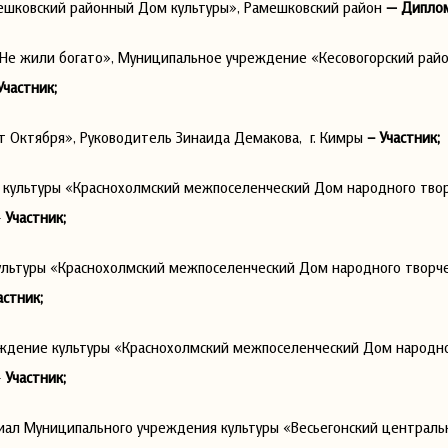
ешковский районный Дом культуры», Рамешковский район
— Диплом
«Не жили богато», Муниципальное учреждение «Кесовогорский рай
Участник;
т Октября», Руководитель Зинаида Демакова, г. Кимры
– Участник;
культуры «Краснохолмский межпоселенческий Дом народного твор
–
Участник;
льтуры «Краснохолмский межпоселенческий Дом народного творче
астник;
ждение культуры «Краснохолмский межпоселенческий Дом народно
–
Участник;
лиал Муниципального учреждения культуры «Весьегонский централ