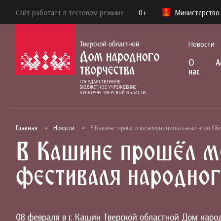
Сайт работает в тестовом режиме
0+
Министерство 
Новости
О
А
нас
Главная
Новости
В Кашине прошёл межмуниципальный этап Обла
В Кашине прошёл м
фестиваля народног
08 февраля в г. Кашин Тверской областной Дом нар