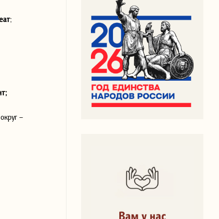
еат
;
т;
округ –