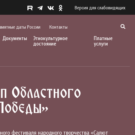
Версия для слабовидящих
амятные даты России
Контакты
Документы
Этнокультурное
Платные
достояние
услуги
п Областного
 Победы»
ного фестиваля народного творчества «Салют