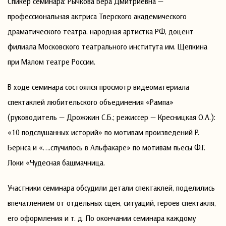
Спикер семинара: Рычкова Вера Дмитриевна —
профессиональная актриса Тверского академического
драматического театра, народная артистка РФ, доцент
филиала Московского театрального института им. Щепкина
при Малом театре России.
В ходе семинара состоялся просмотр видеоматериала
спектаклей любительского объединения «Рампа»
(руководитель — Дрожжин С.Б.; режиссер — Кресницкая О.А.):
«10 подслушанных историй» по мотивам произведений Р.
Бернса и «….случилось в Альфакаре» по мотивам пьесы Ф.Г.
Локи «Чудесная башмачница.
Участники семинара обсудили детали спектаклей, поделились
впечатлением от отдельных сцен, ситуаций, героев спектакля,
его оформления и т. д. По окончании семинара каждому