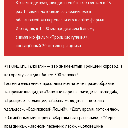
В этом году праздник должен был состояться в 25
раз 13 июня, но в связи со сложившейся
обстановкой мы перенесли его в online формат.
И сегодня, в 12.00 мы предлагаем Вашему
вниманию фильм «Троицкие гуляния»,
посвящённый 20-летию праздника.
«ТРОИЦКИЕ ГУЛЯНИЯ» — это знаменитый Троицкий хоровод, в
котором участвуют более 300 человек!
Гостей и участников праздника всегда ждет разнообразие
жанровых площадок «Золотые ворота –заходите, господа!»,
«Троицкое торжище», «Забавы молодцов — весёлых
удальцов», «Василёвский Леший», «Делу время, потехи час»,
«Василёвская мистерия», «Карельская трапезная», «Оберег
праздника», «Звонкий песенник Изок», «Соловецкие