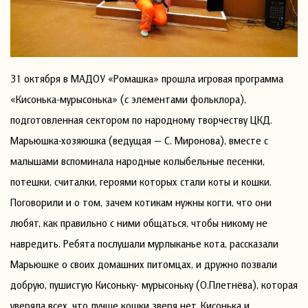
31 октября в МАДОУ «Ромашка» прошла игровая программа
«Кисонька-мурысонька» (с элементами фольклора),
подготовленная сектором по народному творчеству ЦКД.
Марьюшка-хозяюшка (ведущая — С. Миронова), вместе с
малышами вспоминала народные колыбельные песенки,
потешки, считалки, героями которых стали коты и кошки.
Поговорили и о том, зачем котикам нужны когти, что они
любят, как правильно с ними общаться, чтобы никому не
навредить. Ребята послушали мурлыканье кота, рассказали
Марьюшке о своих домашних питомцах, и дружно позвали
добрую, пушистую Кисоньку- мурысоньку (О.Плетнёва), которая
уверяла всех, что лучше кошки зверя нет. Кисонька и