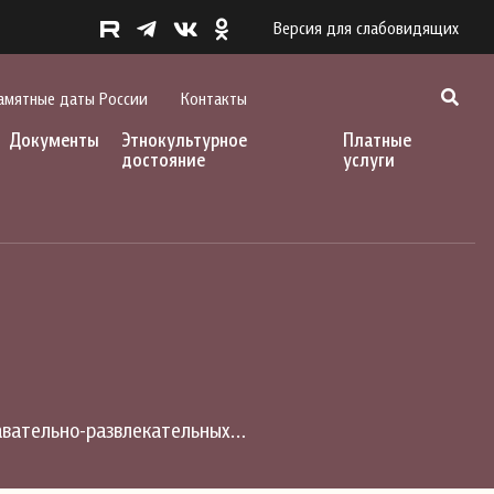
Версия для слабовидящих
амятные даты России
Контакты
Документы
Этнокультурное
Платные
достояние
услуги
навательно-развлекательных…