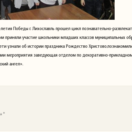
40-летия Победы г. Лихославль прошел цикл познавательно-развлека
ии приняли участие школьники младших классов муниципальных об
ети узнали об истории праздника Рождество Христово,познакомили
нии мероприятия заведующая отделом по декоративно-прикладном
ский ангел».
ы *