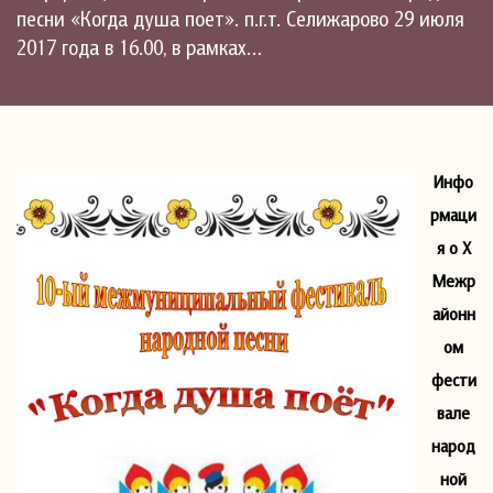
песни «Когда душа поет». п.г.т. Селижарово 29 июля
2017 года в 16.00, в рамках…
Инфо
рмаци
я о Х
Межр
айонн
ом
фести
вале
народ
ной