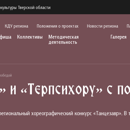
культуры Тверской области
КДУ региона
Положения о проектах
Новости региона
П
фиша
Коллективы
Методическая
Галерея
деятельность
победой
 и «Терпсихору» с п
гиональный хореографический конкурс «Танцезавр». В 