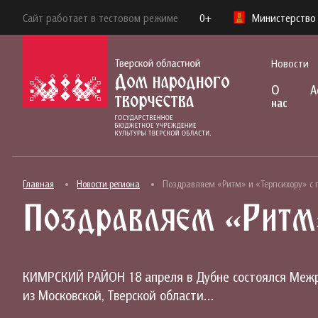
Сайт работает в тестовом режиме
0+
Министерство 
Новости
О
А
нас
Главная
Новости региона
Поздравляем «Ритм» и «Терпсихору» с 
Поздравляем «Ритм»
КИМРСКИЙ РАЙОН 18 апреля в Дубне состоялся Межре
из Московской, Тверской области…