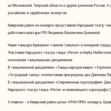
из Московской, Тверской области и других регионов России. 
российских и зарубежных экспертов.
Кимрский район на конкурсе представили Народный театр та
работника культуры РФ Людмилы Васильевны Громовой.
Наши танцоры буквально «зажгли танцпол» и покорили сердц
Участники Народного театра танца «Ритм» и Клуба Любителей
нескольких танцевальных дисциплинах.
В танцевальной дисциплине «Танцы народов мира» «Терпсихо
«Эстрадный танец» коллективам присуждены два Диплома Лау
В танцевальной дисциплине «Современная хореография» Дипл
Народного театра танца «Ритм» и начинающего хореографа С
А главное – в Кимрский район уехал «ГРАН ПРИ» конкурса. Бра