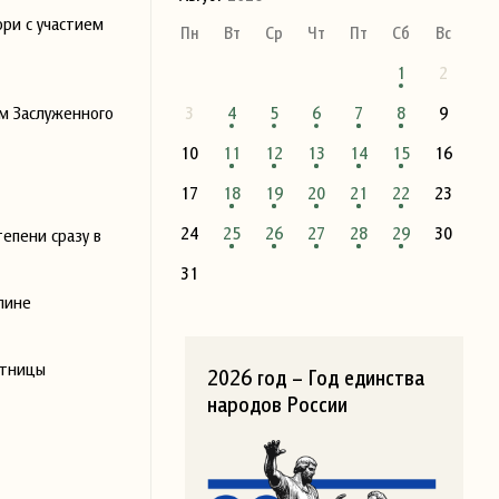
юри с участием
Пн
Вт
Ср
Чт
Пт
Сб
Вс
1
2
м Заслуженного
3
4
5
6
7
8
9
10
11
12
13
14
15
16
17
18
19
20
21
22
23
24
25
26
27
28
29
30
епени сразу в
31
лине
стницы
2026 год – Год единства
народов России