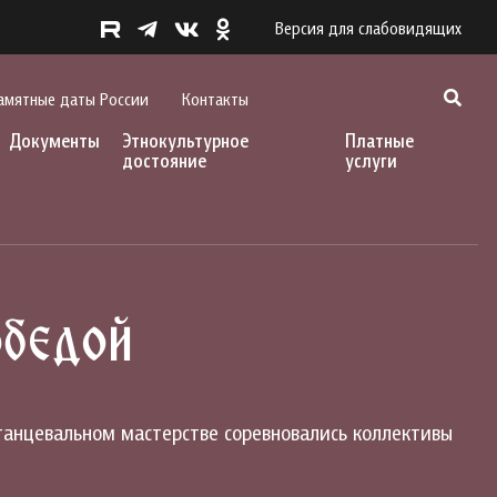
Версия для слабовидящих
амятные даты России
Контакты
Документы
Этнокультурное
Платные
достояние
услуги
обедой
танцевальном мастерстве соревновались коллективы