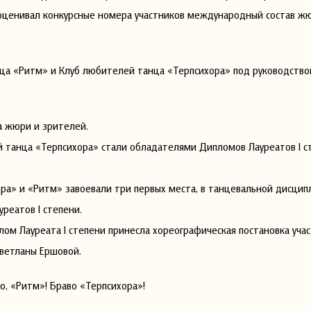
А оценивал конкурсные номера участников международный состав ж
нца «Ритм» и Клуб любителей танца «Терпсихора» под руководство
а жюри и зрителей.
 танца «Терпсихора» стали обладателями Дипломов Лауреатов I ст
ра» и «Ритм» завоевали три первых места, в танцевальной дисцип
реатов I степени.
ом Лауреата I степени принесла хореографическая постановка уча
ветланы Ершовой.
во, «Ритм»! Браво «Терпсихора»!