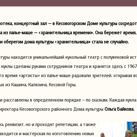
иотека, концертный зал — в Кесовогорском Доме культуры сосредот
ла из папье-маше — «хранительница времени». Она бережет время, 
и оберегом дома культуры «хранительница» стала не случайно.
ьтуры находится уникальнейший кукольный театр с полувековой ис
куклы сделаны руками сотрудников театра и хранятся здесь с 1967
то время «артисты» из папье-маше радовали зрителей, открывая 
ых из Кашина, Калязина, Кесовой Горы.
и расставлены в определенном порядке – по сказкам. Каждая кукла
директора Кесовогорского районного Дома культуры
Ольга Байкова.
сь реквизит, но и проходят репетиции, а также
находится и мастерская по изготовлению новых