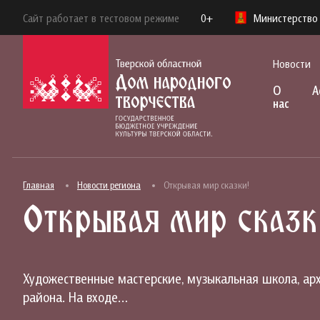
Сайт работает в тестовом режиме
0+
Министерство 
Новости
О
А
нас
Главная
Новости региона
Открывая мир сказки!
Открывая мир сказк
Художественные мастерские, музыкальная школа, арх
района. На входе…