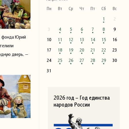
Пн
Вт
Ср
Чт
Пт
Сб
Вс
1
2
3
4
5
6
7
8
9
го фонда Юрий
10
11
12
13
14
15
16
стелили
17
18
19
20
21
22
23
одную дверь, —
24
25
26
27
28
29
30
31
2026 год – Год единства
народов России