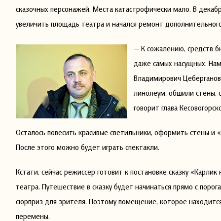
сказочных персонажей. Места катастрофически мало. В декаб
увеличить площадь театра и начался ремонт дополнительног
— К сожалению, средств б
даже самых насущных. Нам
Владимирович Цеберганов.
линолеум, обшили стены,
говорит глава Кесовогорск
Осталось повесить красивые светильники, оформить стены и «
После этого можно будет играть спектакли.
Кстати, сейчас режиссер готовит к постановке сказку «Карли
театра. Путешествие в сказку будет начинаться прямо с порога
сюрприз для зрителя. Поэтому помещение, которое находитс
перемены.