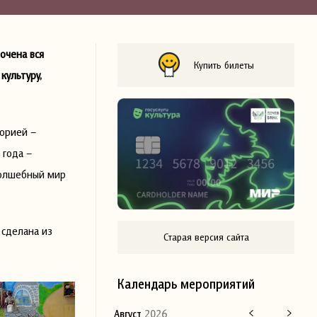
очена вся
Купить билеты
культуру,
торией –
 года –
волшебный мир
 сделана из
Старая версия сайта
Календарь мероприятий
Август
2026