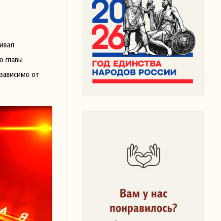
ивал
ю главы
езависимо от