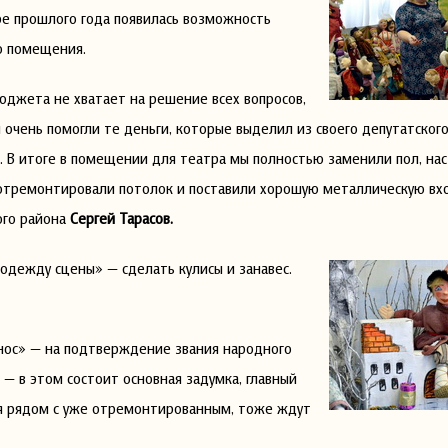
ре прошлого года появилась возможность
о помещения.
юджета не хватает на решение всех вопросов,
 очень помогли те деньги, которые выделил из своего депутатско
 В итоге в помещении для театра мы полностью заменили пол, на
 отремонтировали потолок и поставили хорошую металлическую вх
ого района
Сергей Тарасов.
одежду сцены» — сделать кулисы и занавес.
к нос» — на подтверждение звания народного
 — в этом состоит основная задумка, главный
я рядом с уже отремонтированным, тоже ждут