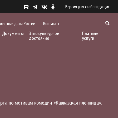
Версия для слабовидящих
амятные даты России
Контакты
Документы
Этнокультурное
Платные
достояние
услуги
рта по мотивам комедии «Кавказская пленница».