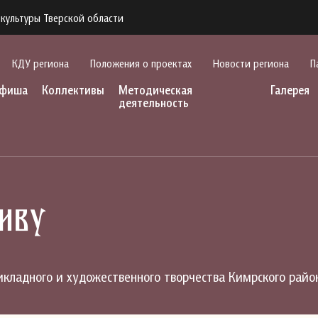
культуры Тверской области
КДУ региона
Положения о проектах
Новости региона
П
фиша
Коллективы
Методическая
Галерея
деятельность
иву
икладного и художественного творчества Кимрского район