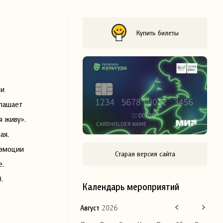
Купить билеты
 и
глашает
я живу».
ая,
 эмоции
Старая версия сайта
е.
.
Календарь мероприятий
Август
2026