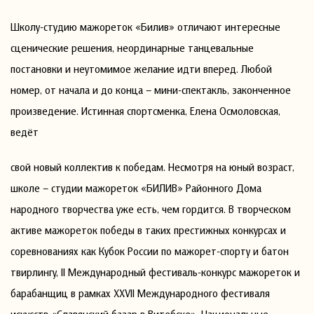
Школу-студию мажореток «Билив» отличают интересные
сценические решения, неординарные танцевальные
постановки и неутомимое желание идти вперед. Любой
номер, от начала и до конца – мини-спектакль, законченное
произведение. Истинная спортсменка, Елена Осмоловская,
ведёт
свой новый коллектив к победам. Несмотря на юный возраст,
школе – студии мажореток «БИЛИВ» Районного Дома
народного творчества уже есть, чем гордится. В творческом
активе мажореток победы в таких престижных конкурсах и
соревнованиях как Кубок России по мажорет-спорту и батон
твирлингу, II Международный фестиваль-конкурс мажореток и
барабанщиц в рамках XXVII Международного фестиваля
искусств «Славянский базар в Витебске», Национальные