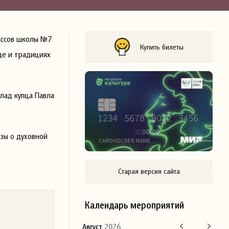
ассов школы №7
Купить билеты
де и традициях
лад купца Павла
зы о духовной
Старая версия сайта
Календарь мероприятий
Август
2026