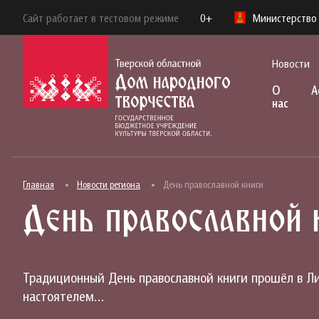
Сайт работает в тестовом режиме
0+
Министерство 
Новости
О
А
нас
Главная
Новости региона
День православной книги
День православной 
Традиционный День православной книги прошёл в Ли
настоятелем…