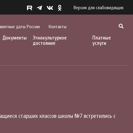
Версия для слабовидящих
амятные даты России
Контакты
Документы
Этнокультурное
Платные
достояние
услуги
чащиеся старших классов школы №7 встретились с