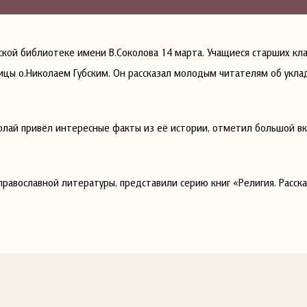
ской библиотеке имени В.Соколова 14 марта. Учащиеся старших кл
ицы о.Николаем Губским. Он рассказал молодым читателям об укла
колай привёл интересные факты из её истории, отметил большой вк
авославной литературы, представили серию книг «Религия. Расска