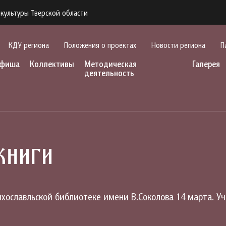
культуры Тверской области
КДУ региона
Положения о проектах
Новости региона
П
фиша
Коллективы
Методическая
Галерея
деятельность
книги
хославльской библиотеке имени В.Соколова 14 марта. У