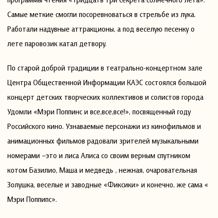
Самые меткие смогли посоревноваться в стрельбе из лука.
Работали надувные аттракционы, а под веселую песенку о
лете паровозик катал детвору.
По старой доброй традиции в театрально-концертном зале
Центра Общественной Информации КАЭС состоялся большой
концерт детских творческих коллективов и солистов города
Удомли «Мэри Поппинс и все,все,все!», посвященный году
Российского кино. Узнаваемые персонажи из кинофильмов и
анимационных фильмов радовали зрителей музыкальными
номерами –это и лиса Алиса со своим верным спутником
котом Базилио, Маша и медведь , нежная, очаровательная
Золушка, веселые и заводные «Фиксики» и конечно, же сама «
Мэри Поппипс».