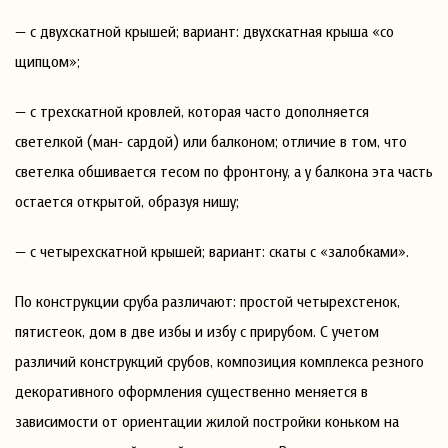
— с двухскатной крышей; вариант: двухскатная крыша «со
щипцом»;
— с трехскатной кровлей, которая часто дополняется
светелкой (ман- сардой) или балконом; отличие в том, что
светелка обшивается тесом по фронтону, а у балкона эта часть
остается открытой, образуя нишу;
— с четырехскатной крышей; вариант: скаты с «залобками».
По конструкции сруба различают: простой четырехстенок,
пятистеок, дом в две избы и избу с прирубом. С учетом
различий конструкций срубов, композиция комплекса резного
декоративного оформления существенно меняется в
зависимости от ориентации жилой постройки коньком на