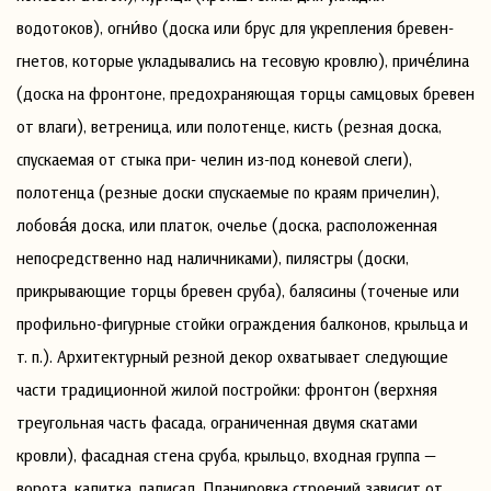
водотоков), огни́во (доска или брус для укрепления бревен-
гнетов, которые укладывались на тесовую кровлю), причéлина
(доска на фронтоне, предохраняющая торцы самцовых бревен
от влаги), ветреница, или полотенце, кисть (резная доска,
спускаемая от стыка при- челин из-под коневой слеги),
полотенца (резные доски спускаемые по краям причелин),
лобовáя доска, или платок, очелье (доска, расположенная
непосредственно над наличниками), пилястры (доски,
прикрывающие торцы бревен сруба), балясины (точеные или
профильно-фигурные стойки ограждения балконов, крыльца и
т. п.). Архитектурный резной декор охватывает следующие
части традиционной жилой постройки: фронтон (верхняя
треугольная часть фасада, ограниченная двумя скатами
кровли), фасадная стена сруба, крыльцо, входная группа —
ворота, калитка, палисад. Планировка строений зависит от