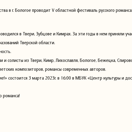
тва в г. Бологое проводит V областной фестиваль русского романса
оводился в Твери, Зубцове и Кимрах. За эти годы в нем приняли уч
азований Тверской области.
ность.
 и солисты из Твери, Кимр, Лихославля, Бологое, Бежецка, Спирово
оветских композиторов, романсы современных авторов.
е!» состоится 3 марта 2023г. в 16:00 в МБУК «Центр культуры и дос
о романса!