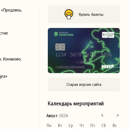
 «Продлись,
Купить билеты
астие
, Конаково,
уга»
Старая версия сайта
Календарь мероприятий
Август
2026
Пн
Вт
Ср
Чт
Пт
Сб
Вс