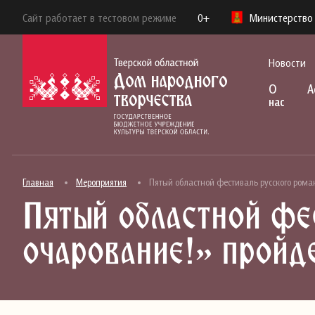
Сайт работает в тестовом режиме
0+
Министерство 
Новости
О
А
нас
Главная
Мероприятия
Пятый областной фестиваль русского роман
Пятый областной фе
очарование!» пройд