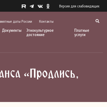
Версия для слабовидящих
амятные даты России
Контакты
Документы
Этнокультурное
Платные
достояние
услуги
анса «Продлись,